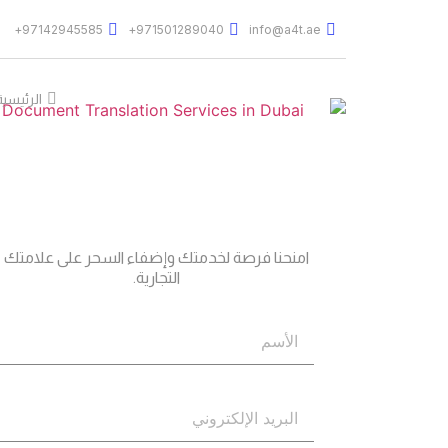
97142945585+
971501289040+
info@a4t.ae
الرئيسية
جاهز؟
اتصل بنا
امنحنا فرصة لخدمتك وإضفاء السحر على علامتك
التجارية.