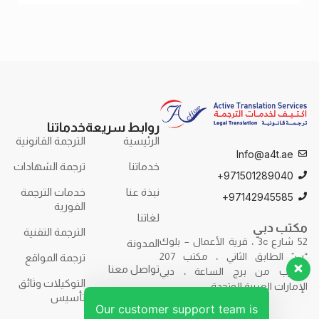
الترجمة
روابط سريعة
خدماتنا
الرئيسية
الترجمة القانونية
Info@a4t.ae
خدماتنا
ترجمة الشهادات
971501289040+
نبذة عنا
خدمات الترجمة
97142945585+
الفورية
لغاتنا
مكتب دبي
الترجمة التقنية
52 شارع 3c ، قرية الأعمال – بلوك
المدونة
“ب” الطابق الثاني ، مكتب 207
ترجمة المواقع
تواصل معنا
بالقرب من برج الساعة ، دبي
التوكيلات وثائق
الإمارات العربية المتحدة.
تأسيس
Our customer support team is