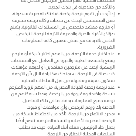
السلطات المحلية فهم تفاصيل الترخيص الخاص بك
والتأكد من صلاحيته في بلدك الجديد.
إذا أردت أن تقوم بترجمة رخصة قيادتك المصرية بسهولة،
فمن المستحسن البحث عن خدمات وكالة ترجمة محترفة
أو مترجم معتمد متخصص في المستندات القانونية. يتمتع
هؤلاء الأفراد بالخبرة والمعرفة اللازمة لترجمة الترخيص
الخاص بك بدقة مع ضمان تضمين كافة المعلومات
الضرورية.
عند اختيار خدمة الترجمة، من المهم اختيار شركة أو مترجم
يتمتع بالسمعة الطيبة والخبرة في التعامل مع المستندات
الرسمية. ابحث عن مترجمين معتمدين أو لديهم مؤهلات
ذات صلة في الترجمة. سيمنحك هذا راحة البال بأن الترجمة
ستكون دقيقة ومقبولة من قبل السلطات المحلية.
عند
ترجمة رخصة القيادة المصرية
، من المهم تزويد المترجم
بنسخة واضحة ومقروءة من الرخصة. وهذا سيمكنهم من
ترجمة جميع المعلومات بدقة، بما في ذلك التفاصيل
الخاصة بك ورقم الترخيص وأي موافقات أو قيود.
بمجرد الانتهاء من الترجمة، تأكد من الاحتفاظ بنسخة من
الرخصة المصرية الأصلية والنسخة المترجمة. يُنصح أيضًا
بحمل كلا الوثيقتين معك أثناء القيادة، حيث قد تطلب
السلطات المحلية التحقق من الترجمة.