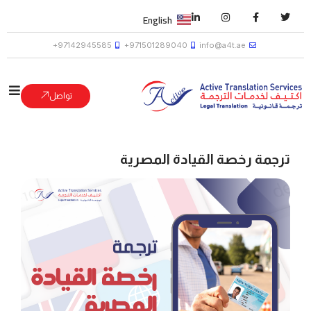
English
97142945585+
971501289040+
info@a4t.ae
تواصل
ترجمة رخصة القيادة المصرية