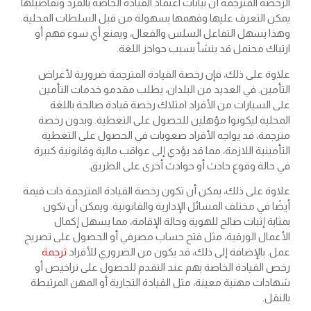
الرخصة المترجمة أن بيانات اعتماد القيادة الخاصة بالفرد وتفاصيلها
يمكن التعرف عليها وفهمها بسهولة من قبل السلطات المحلية.
وهذا يسهل التفاعل السلس والفعال، ويمنع أي سوء فهم أو
ارتباك محتمل قد ينشأ بسبب حواجز اللغة.
علاوة على ذلك، فإن رخصة القيادة المترجمة ضرورية لأغراض
التأمين. في العديد من البلدان، يطلب مقدمو خدمات التأمين
على السيارات من الأفراد امتلاك رخصة قيادة صالحة باللغة
المحلية ليكونوا مؤهلين للحصول على التغطية. وبدون رخصة
مترجمة، قد يواجه الأفراد صعوبات في الحصول على التغطية
التأمينية اللازمة، مما قد يؤدي إلى عواقب مالية وقانونية كبيرة
في حالة وقوع حادث أو حوادث أخرى على الطريق.
علاوة على ذلك، يمكن أن تكون رخصة القيادة المترجمة ذات قيمة
أيضًا في مختلف المسائل الإدارية والقانونية. ويمكن أن تكون
بمثابة إثبات صالح للهوية وحالة الإقامة، مما يسهل إكمال
الأعمال الورقية، مثل فتح حساب مصرفي أو الحصول على تصريح
عمل. بالإضافة إلى ذلك، قد يكون من الضروري للأفراد
ترجمة
رخص القيادة الخاصة بهم عند التقدم للحصول على تراخيص أو
شهادات مهنية معينة، مثل القيادة التجارية أو المهن المرتبطة
بالنقل.