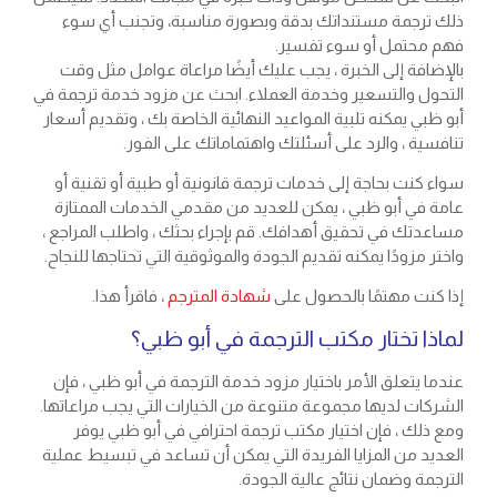
ذلك ترجمة مستنداتك بدقة وبصورة مناسبة، وتجنب أي سوء
فهم محتمل أو سوء تفسير.
بالإضافة إلى الخبرة ، يجب عليك أيضًا مراعاة عوامل مثل وقت
التحول والتسعير وخدمة العملاء. ابحث عن مزود خدمة ترجمة في
أبو ظبي يمكنه تلبية المواعيد النهائية الخاصة بك ، وتقديم أسعار
تنافسية ، والرد على أسئلتك واهتماماتك على الفور.
سواء كنت بحاجة إلى خدمات ترجمة قانونية أو طبية أو تقنية أو
عامة في أبو ظبي ، يمكن للعديد من مقدمي الخدمات الممتازة
مساعدتك في تحقيق أهدافك. قم بإجراء بحثك ، واطلب المراجع ،
واختر مزودًا يمكنه تقديم الجودة والموثوقية التي تحتاجها للنجاح.
إذا كنت مهتمًا بالحصول على
شهادة المترجم
، فاقرأ هذا.
لماذا تختار مكتب الترجمة في أبو ظبي؟
عندما يتعلق الأمر باختيار مزود خدمة الترجمة في أبو ظبي ، فإن
الشركات لديها مجموعة متنوعة من الخيارات التي يجب مراعاتها.
ومع ذلك ، فإن اختيار مكتب ترجمة احترافي في أبو ظبي يوفر
العديد من المزايا الفريدة التي يمكن أن تساعد في تبسيط عملية
الترجمة وضمان نتائج عالية الجودة.