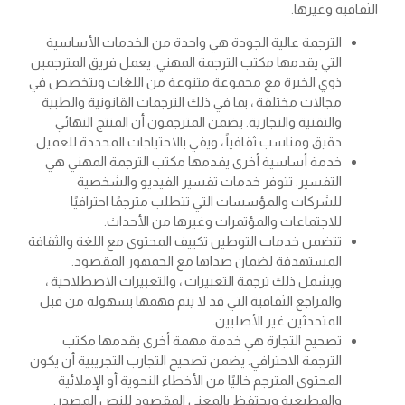
الثقافية وغيرها.
الترجمة عالية الجودة هي واحدة من الخدمات الأساسية
التي يقدمها مكتب الترجمة المهني. يعمل فريق المترجمين
ذوي الخبرة مع مجموعة متنوعة من اللغات ويتخصص في
مجالات مختلفة ، بما في ذلك الترجمات القانونية والطبية
والتقنية والتجارية. يضمن المترجمون أن المنتج النهائي
دقيق ومناسب ثقافياً ، ويفي بالاحتياجات المحددة للعميل.
خدمة أساسية أخرى يقدمها مكتب الترجمة المهني هي
التفسير. تتوفر خدمات تفسير الفيديو والشخصية
للشركات والمؤسسات التي تتطلب مترجمًا احترافيًا
للاجتماعات والمؤتمرات وغيرها من الأحداث.
تتضمن خدمات التوطين تكييف المحتوى مع اللغة والثقافة
المستهدفة لضمان صداها مع الجمهور المقصود.
ويشمل ذلك ترجمة التعبيرات ، والتعبيرات الاصطلاحية ،
والمراجع الثقافية التي قد لا يتم فهمها بسهولة من قبل
المتحدثين غير الأصليين.
تصحيح التجارة هي خدمة مهمة أخرى يقدمها مكتب
الترجمة الاحترافي. يضمن تصحيح التجارب التجريبية أن يكون
المحتوى المترجم خاليًا من الأخطاء النحوية أو الإملائية
والمطبعية ويحتفظ بالمعنى المقصود للنص المصدر.