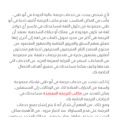
لأي شخص يبحث عن خدمات ترجمة عالية الجودة في أبو ظبي ،
فأنت في المكان المناسب. يقدم مكتب الترجمة أكتيف لدينا في أبو
ظبي مجموعة من حلول اللغة لمساعدتك في تكسير أي حواجز
لغة قد تكون موجودة في عملك أو حياتك الشخصية. نعتقد أن
الترجمة هي أكثر من مجرد تحويل كلمات من لغة إلى أخرى، إنها
تتعلق بفهم السياق والفروق الثقافية والجمهور المقصود من
محتوى المصدر التام. المترجمون المحترفون لدينا هم متحدثون
أصليون يتمتعون بخبرة في تقديم ترجمات دقيقة عبر مجموعة
من الصناعات. استمر في القراءة لمعرفة المزيد عن الخدمات التي
نقدمها وكيف يمكننا مساعدتك في تحقيق أهداف الاتصال
الخاصة بك.
إذا كنت تبحث عن خدمات ترجمة في أبو ظبي فلديك مجموعة
واسعة من الخيارات المتاحة لك. من الوكالات إلى المستقلين ،
يمكن للعديد من
مكاتب للترجمة المعتمدة
مساعدتك في
احتياجات الترجمة الخاصة بك.
ومع ذلك ، من المهم أن تتذكر أنه لا يتم إنشاء جميع خدمات
الترجمة على قدم المساواة. عند اختيار مزود ، من الأهمية بمكان
البحث عن شخص مؤهل وذات خبرة في مجالك المحدد. سيضمن