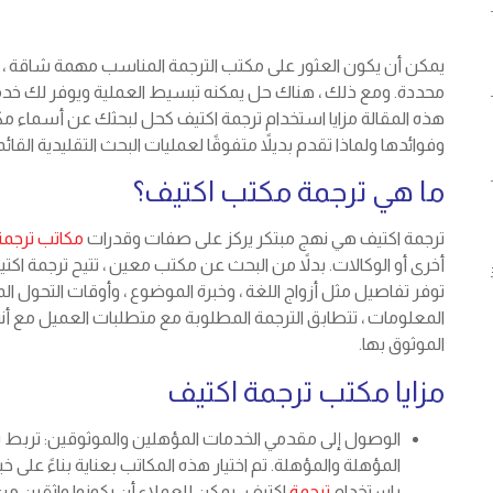
يمكن أن يكون العثور على مكتب الترجمة المناسب مهمة شاقة ، 
محددة. ومع ذلك ، هناك حل يمكنه تبسيط العملية ويوفر لك خد
هذه المقالة مزايا استخدام ترجمة اكتيف كحل لبحثك عن أسماء 
وفوائدها ولماذا تقدم بديلاً متفوقًا لعمليات البحث التقليدية القائ
ما هي ترجمة مكتب اكتيف؟
ترجمة اكتيف هي نهج مبتكر يركز على صفات وقدرات
مكاتب ترجمة
أخرى أو الوكالات. بدلاً من البحث عن مكتب معين ، تتيح ترجمة اكت
توفر تفاصيل مثل أزواج اللغة ، وخبرة الموضوع ، وأوقات التحول الم
المعلومات ، تتطابق الترجمة المطلوبة مع متطلبات العميل مع
الموثوق بها.
مزايا مكتب ترجمة اكتيف
الوصول إلى مقدمي الخدمات المؤهلين والموثوقين: تربط ت
المؤهلة والمؤهلة. تم اختيار هذه المكاتب بعناية بناءً على خ
باستخدام
ترجمة
اكتيف ، يمكن للعملاء أن يكونوا واثقين