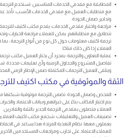
المطابقة مع مقدمي الخدمات المناسبين: تستخدم الترجمة ش
مع متطلبات العميل مع مقدمي الخدمات الأنسب. تأخذ عملية 
وتدابير ضمان الجودة.
مراجعة واختيار مقدمي الخدمات: يقدم مكتب اكتيف للترجمة 
تتطابق مع متطلباتهم. يمكن للعملاء مراجعة الخيارات وتحدي
ترجمة اكتيف معلومات حول كل نوع من أنواع الترجمة ، بما
العملاء إذا كان ذلك متاحًا.
عملية التعاون والترجمة: بمجرد أن يختار العميل مكتب ترج
تفاصيل المشروع والجداول الزمنية وأي تعليمات محددة. تست
ويتلقى العميل الترجمات المكتملة ضمن الإطار الزمني المحد
الثقة والموثوقية في مكتب اكتيف للترج
الفحص وضمان الجودة: تضمن الترجمة موثوقية شبكتها من
يتم اختيار المكاتب بناءً على خبراتهم وبيانات الاعتماد والخ
العملاء متصلون بمقدمي الترجمة الجدير بالثقة والقادرين.
تصنيفات العميل والتعليقات: شجمع مكتب اكتيف العملاء عل
يعملون معها. نظام التغذية المرتدة هذا يساعد في الحفاظ
للعملاء الاعتماد على تجارب ومراجعات المستخدمين الآخرين 