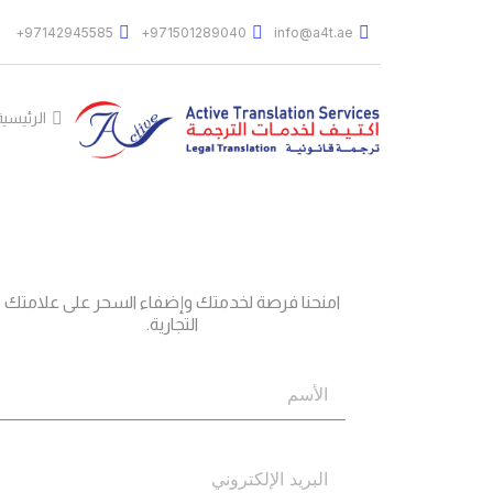
97142945585+
971501289040+
info@a4t.ae
الرئيسية
جاهز؟
اتصل بنا
امنحنا فرصة لخدمتك وإضفاء السحر على علامتك
التجارية.